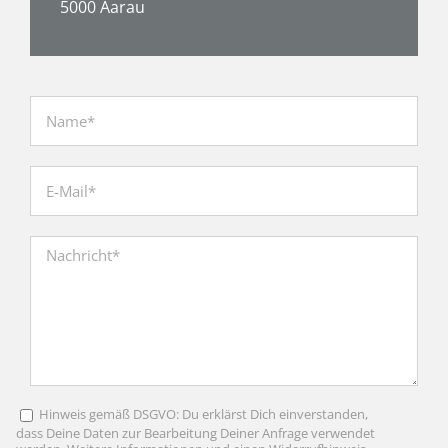
5000 Aarau
Hinweis gemäß DSGVO: Du erklärst Dich einverstanden,
Bitte lasse dieses Feld leer.
Bitte lasse dieses Feld leer.
Bitte lasse dieses Feld leer.
dass Deine Daten zur Bearbeitung Deiner Anfrage verwendet