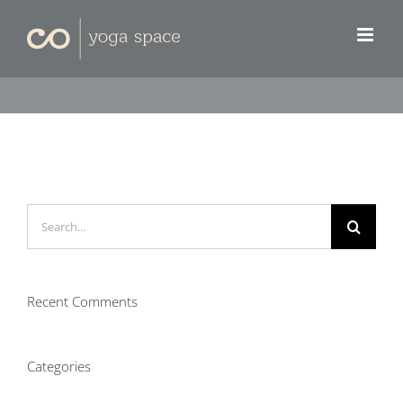
Skip
to
content
Search
for:
Recent Comments
Categories