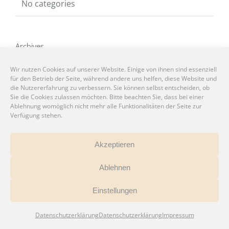
No categories
Archives
Wir nutzen Cookies auf unserer Website. Einige von ihnen sind essenziell
für den Betrieb der Seite, während andere uns helfen, diese Website und
Lorem ipsum dolor sit amet, consectetur
die Nutzererfahrung zu verbessern. Sie können selbst entscheiden, ob
adipiscing elit. Nam bibendum ultrices arcu ac
Sie die Cookies zulassen möchten. Bitte beachten Sie, dass bei einer
Ablehnung womöglich nicht mehr alle Funktionalitäten der Seite zur
vestibulum. Nam nec tempus quam.
Verfügung stehen.
OUR TEAM
Akzeptieren
Ablehnen
Einstellungen
Datenschutzerklärung
Datenschutzerklärung
Impressum