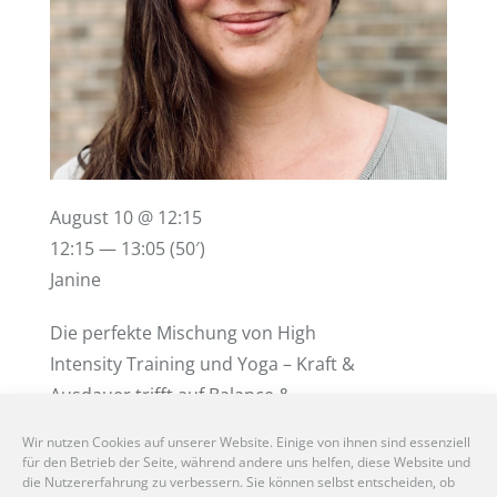
August 10 @ 12:15
12:15 — 13:05
(50′)
Janine
Die perfekte Mischung von High
Intensity Training und Yoga – Kraft &
Ausdauer trifft auf Balance &
Beweglichkeit. Die Lektionen sind für
Wir nutzen Cookies auf unserer Website. Einige von ihnen sind essenziell
Anfänger:innen wie auch für
für den Betrieb der Seite, während andere uns helfen, diese Website und
die Nutzererfahrung zu verbessern. Sie können selbst entscheiden, ob
Fortgeschrittene ideal.