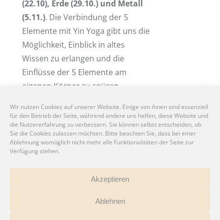
(22.10), Erde (29.10.) und Metall
(5.11.)
. Die Verbindung der 5
Elemente mit Yin Yoga gibt uns die
Möglichkeit, Einblick in altes
Wissen zu erlangen und die
Einflüsse der 5 Elemente am
eigenen Körper zu spüren.
Wir nutzen Cookies auf unserer Website. Einige von ihnen sind essenziell
Für wen:
für den Betrieb der Seite, während andere uns helfen, diese Website und
die Nutzererfahrung zu verbessern. Sie können selbst entscheiden, ob
Yin Yoga eignet sich für alle, die auf
Sie die Cookies zulassen möchten. Bitte beachten Sie, dass bei einer
Ablehnung womöglich nicht mehr alle Funktionalitäten der Seite zur
der Suche nach Ruhe sind und
Verfügung stehen.
schwer loslassen können. Ob Du
Yoga Anfänger oder
Akzeptieren
Fortgeschrittener bis, spielt keine
Rolle.
Ablehnen