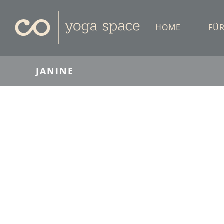
Skip
to
HOME
FÜ
content
JANINE